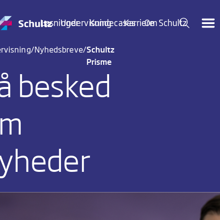
Løsninger
Undervisning
Kundecases
Karriere
Om Schultz
Nyt om
rvisning
Nyhedsbreve
Schultz
Prisme
å besked
Tilmeld mig nyhedsbrevet
om
yheder
g