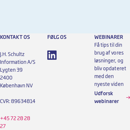
KONTAKT OS
FØLG OS
WEBINARER
Få tips til din
brug af vores
J.H. Schultz
løsninger, og
Information A/S
bliv opdateret
Lygten 39
med den
2400
nyeste viden
København NV
Udforsk
CVR: 89634814
webinarer
+45 72 28 28
27