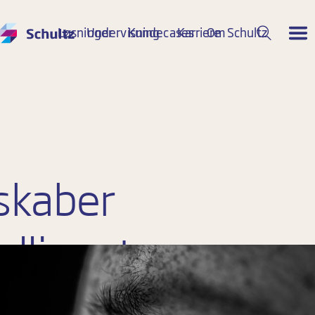
Løsninger
Undervisning
Kundecases
Karriere
Om Schultz
 skaber
elligente
sninger,