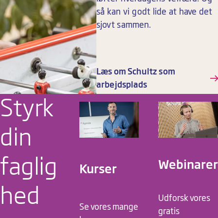
så kan vi godt lide at have det
sjovt sammen.
Læs om Schultz som
arbejdsplads
Styrk
din
faglig
Webinarer
Kurser
hed
Udforsk vores
Se vores mange
gratis