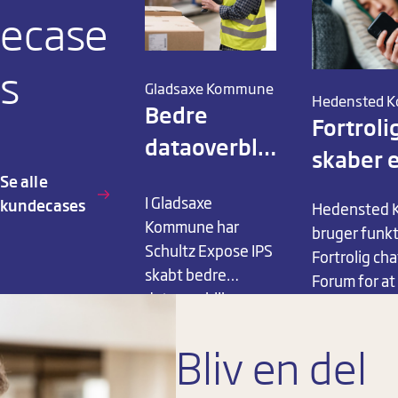
eller
ecase
fagsystemets
muligheder
s
Gladsaxe Kommune
Hedensted 
Bedre
Fortroli
dataoverblik
skaber 
hjælper
Se alle
tillidsb
I Gladsaxe
kundecases
borgere i
Hedensted
relation 
Kommune har
bruger funk
IPS-forløb
Schultz Expose IPS
borgere
Fortrolig chat
hurtigere i
skabt bedre
Forum for at
dataoverblik og
gang
trygt rum til
smidigere
kommunikat
arbejdsgange
Bliv en del
sårbare bor