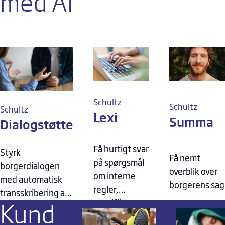
med AI
Schultz
Schultz
Schultz
Lexi
Summa
Dialogstøtte
Få hurtigt svar
Styrk
Få nemt
på spørgsmål
borgerdialogen
overblik over
om interne
med automatisk
borgerens sag
regler,
transskribering af
specifik
Kund
samtalen
lovgivning