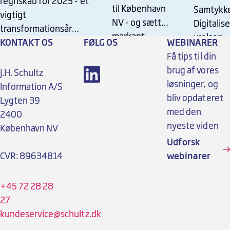
og styrker
regnskab for 2025 - et
samty
til København
Samtykke
transformation
vigtigt
strategisk
det
NV - og sætter
Digitalis
transformationsår
markant
fokus
yrelsen
offent
ifølge adm. direktør Bo
KONTAKT OS
FØLG OS
WEBINARER
strategisk
Haaber.
Få tips til din
fokus på
brug af vores
J.H. Schultz
socialområdet
løsninger, og
Information A/S
bliv opdateret
Lygten 39
med den
2400
nyeste viden
København NV
Udforsk
CVR: 89634814
webinarer
+45 72 28 28
27
kundeservice@schultz.dk