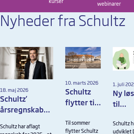
kurser
webinarer
Nyheder fra Schultz
10. marts 2026
1. juli 20
18. maj 2026
Schultz
Ny lø
Schultz’
flytter til
til
årsregnskab
nyt
håndt
markerer
Til sommer
domicil
Schultz h
af dig
Schultz har aflagt
vigtig
flytter Schultz
udviklet 