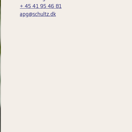
+ 45 41 95 46 81
apg@schultz.dk