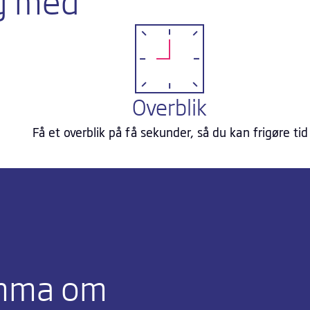
g med
Overblik
Få et overblik på få sekunder, så du kan frigøre tid
umma om