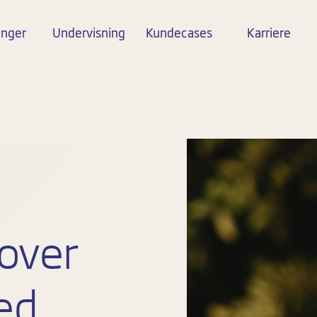
inger
Undervisning
Kundecases
Karriere
 over
ed