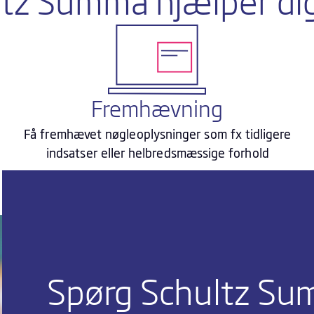
ltz Summa hjælper di
Fremhævning
Få fremhævet nøgleoplysninger som fx tidligere
indsatser eller helbredsmæssige forhold
Spørg Schultz S