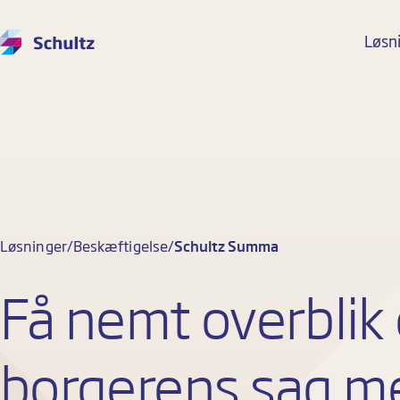
Løsn
Løsninger
Beskæftigelse
Schultz Summa
Få nemt overblik
borgerens sag m