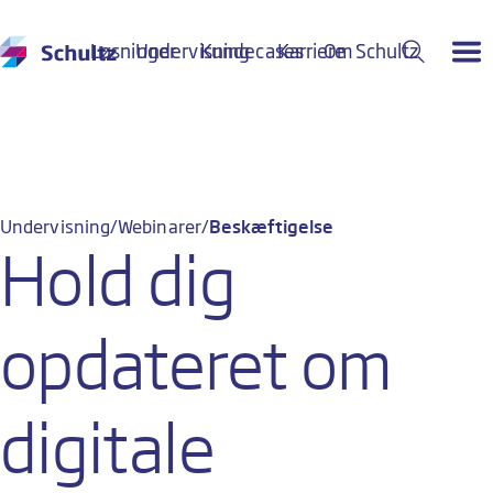
Løsninger
Undervisning
Kundecases
Karriere
Om Schultz
Undervisning
Webinarer
Beskæftigelse
Hold dig
opdateret om
digitale