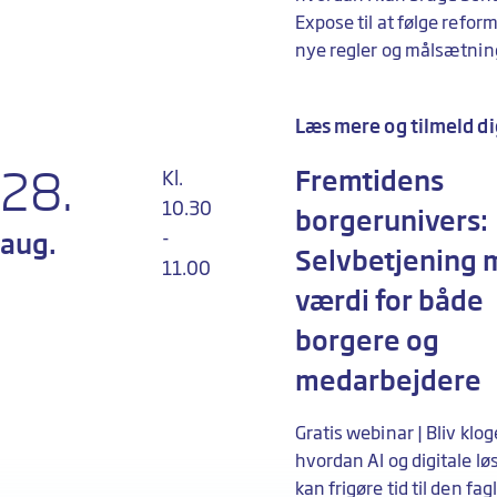
Expose til at følge refor
nye regler og målsætnin
Læs mere og tilmeld di
28.
Fremtidens
Kl.
10.30
borgerunivers:
-
aug.
Selvbetjening 
11.00
værdi for både
borgere og
medarbejdere
Gratis webinar | Bliv klog
hvordan AI og digitale lø
kan frigøre tid til den fag