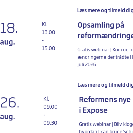
Læs mere og tilmeld di
18.
Opsamling på
Kl.
13.00
reformændring
-
aug.
15.00
Gratis webinar | Kom og 
ændringerne der trådte i k
juli 2026
Læs mere og tilmeld di
26.
Reformens nye 
Kl.
09.00
i Expose
-
aug.
09.30
Gratis webinar | Bliv klo
hvordan I kan bruge Sch