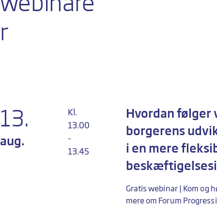
webinare
r
13.
Hvordan følger 
Kl.
13.00
borgerens udvik
-
aug.
i en mere fleksi
13.45
beskæftigelses
Gratis webinar | Kom og h
mere om Forum Progress