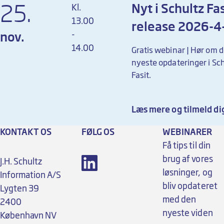
25.
Nyt i Schultz Fas
Kl.
13.00
release 2026-4
-
nov.
14.00
Gratis webinar­­­­­ | ­Hør om 
nyeste opdateringer i Sc
Fasit.
Læs mere og tilmeld di
KONTAKT OS
FØLG OS
WEBINARER
Få tips til din
brug af vores
J.H. Schultz
løsninger, og
Information A/S
bliv opdateret
Lygten 39
med den
2400
nyeste viden
København NV