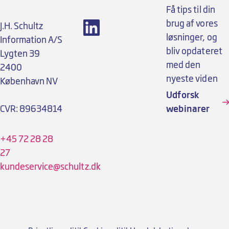
Få tips til din
brug af vores
J.H. Schultz
løsninger, og
Information A/S
bliv opdateret
Lygten 39
med den
2400
nyeste viden
København NV
Udforsk
CVR: 89634814
webinarer
+45 72 28 28
27
kundeservice@schultz.dk