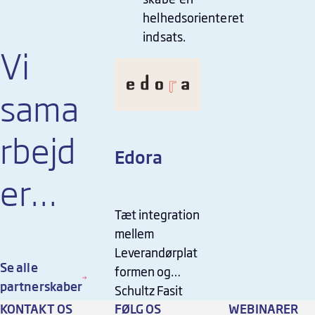
helhedsorienteret
indsats.
Vi
sama
rbejd
Edora
er
Tæt integration
også
mellem
Leverandørplat
med
Se alle
formen og
partnerskaber
Schultz Fasit
KONTAKT OS
FØLG OS
WEBINARER