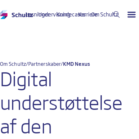
Løsninger
Undervisning
Kundecases
Karriere
Om Schultz
Om Schultz
Partnerskaber
KMD Nexus
Digital
understøttelse
af den