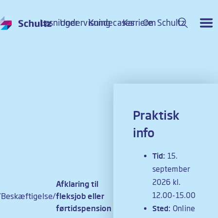
Løsninger
Undervisning
Kundecases
Karriere
Om Schultz
Tilmeld kursus
Praktisk
info
Tid:
15.
september
2026 kl.
Afklaring til
12.00-15.00
Beskæftigelse
fleksjob eller
førtidspension
Sted:
Online