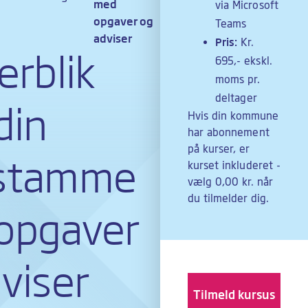
med
via Microsoft
opgaver og
Teams
adviser
Pris:
Kr.
erblik
695,- ekskl.
moms pr.
deltager
din
Hvis din kommune
har abonnement
på kurser, er
stamme
kurset inkluderet -
vælg 0,00 kr. når
du tilmelder dig.
opgaver
viser
Tilmeld kursus