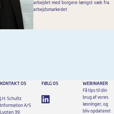
arbejdet med borgere længst væk fra
arbejdsmarkedet
KONTAKT OS
FØLG OS
WEBINARER
Få tips til din
brug af vores
J.H. Schultz
løsninger, og
Information A/S
bliv opdateret
Lygten 39