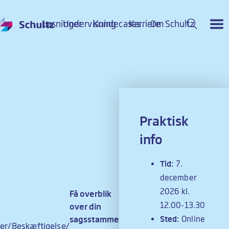
Løsninger
Undervisning
Kundecases
Karriere
Om Schultz
Tilmeld kursus
Praktisk
info
Tid:
7.
december
2026 kl.
Få overblik
12.00-13.30
over din
sagsstamme
Sted:
Online
er
Beskæftigelse