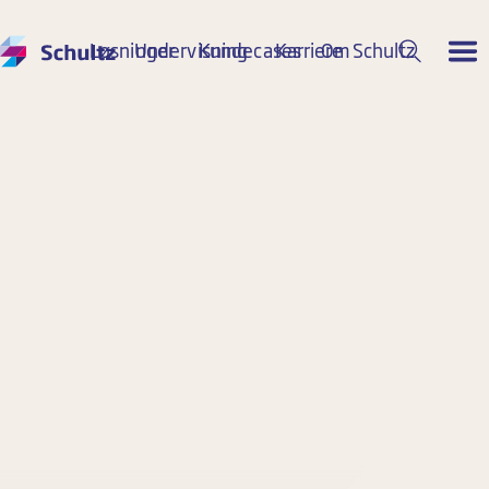
Løsninger
Undervisning
Kundecases
Karriere
Om Schultz