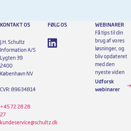
KONTAKT OS
FØLG OS
WEBINARER
Få tips til din
brug af vores
J.H. Schultz
løsninger, og
Information A/S
bliv opdateret
Lygten 39
med den
2400
nyeste viden
København NV
Udforsk
CVR: 89634814
webinarer
+45 72 28 28
27
kundeservice@schultz.dk