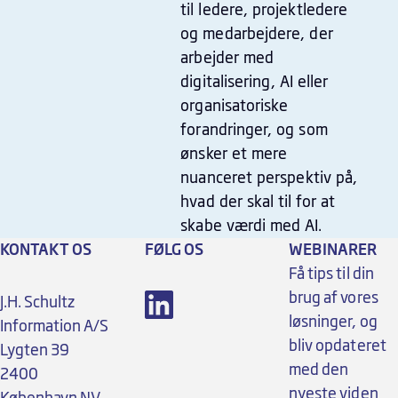
til ledere, projektledere
og medarbejdere, der
arbejder med
digitalisering, AI eller
organisatoriske
forandringer, og som
ønsker et mere
nuanceret perspektiv på,
hvad der skal til for at
skabe værdi med AI.
KONTAKT OS
FØLG OS
WEBINARER
Få tips til din
brug af vores
J.H. Schultz
løsninger, og
Information A/S
bliv opdateret
Lygten 39
med den
2400
nyeste viden