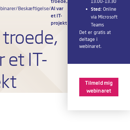
troede,
13.00-13.30
binarer
Beskæftigelse
AI var
Sted:
Online
et IT-
via Microsoft
projekt
Teams
 troede,
Det er gratis at
deltage i
webinaret.
r et IT-
ekt
Tilmeld mig
webinaret