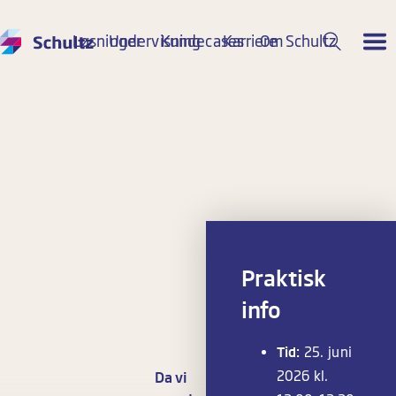
Løsninger
Undervisning
Kundecases
Karriere
Om Schultz
Tilmeld mig webinaret
Praktisk
info
Tid:
25. juni
2026 kl.
Da vi