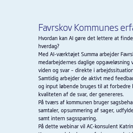
Favrskov Kommunes er
Hvordan kan AI gøre det lettere at finde 
hverdag?
Med AI-værktøjet Summa arbejder Favr
medarbejdernes daglige opgaveløsning ve
viden og svar – direkte i arbejdssituatio
Samtidig arbejder de aktivt med feedba
og input løbende bruges til at forbedr
kvaliteten af de svar, der genereres.
På tværs af kommunen bruger sagsbehand
samtaler, opsummering af sager, udfyld
samt intern sagssparring.
På dette webinar vil AC-konsulent Katrin