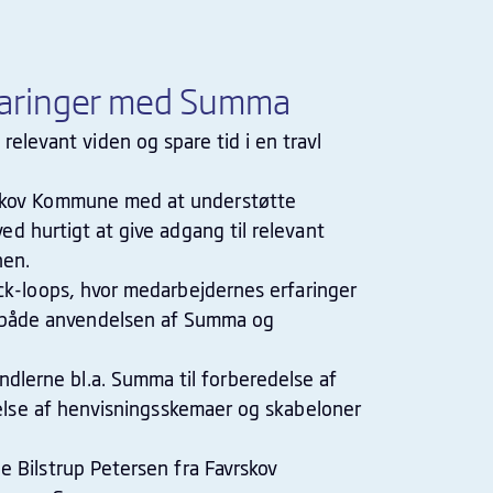
faringer med Summa
relevant viden og spare tid i en travl
skov Kommune med at understøtte
d hurtigt at give adgang til relevant
nen.
ck-loops, hvor medarbejdernes erfaringer
e både anvendelsen af Summa og
lerne bl.a. Summa til forberedelse af
else af henvisningsskemaer og skabeloner
e Bilstrup Petersen fra Favrskov